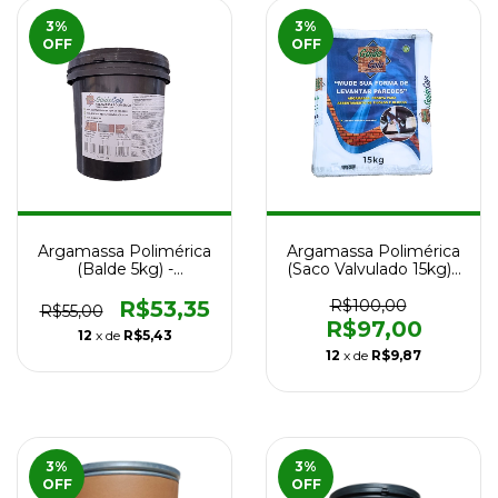
3
%
3
%
OFF
OFF
Argamassa Polimérica
Argamassa Polimérica
(Balde 5kg) -
(Saco Valvulado 15kg) -
Impermeabilizante
Impermeabilizante
R$53,35
R$100,00
R$55,00
R$97,00
12
x de
R$5,43
12
x de
R$9,87
3
%
3
%
OFF
OFF