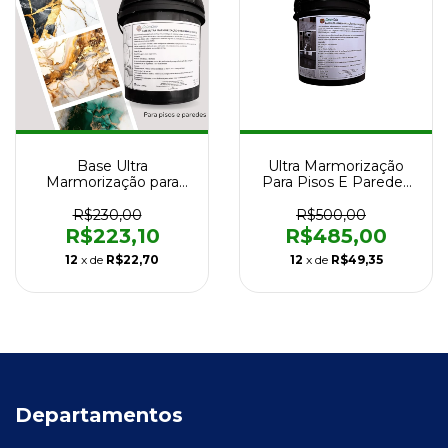
Base Ultra
Ultra Marmorização
Marmorização para
Para Pisos E Paredes
Pisos e Paredes 3,6Kg
25kg
R$230,00
R$500,00
R$223,10
R$485,00
12
x de
R$22,70
12
x de
R$49,35
Departamentos