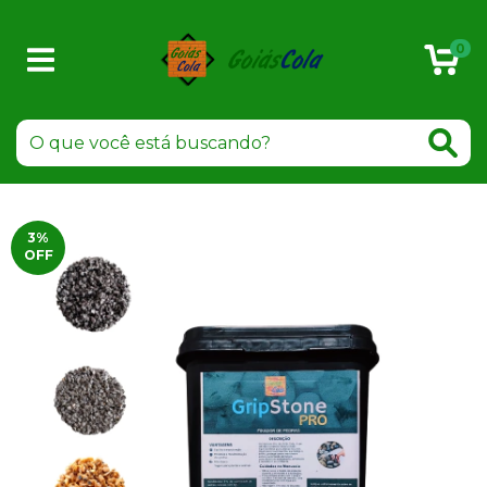
0
3
%
OFF