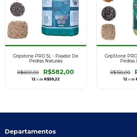
Gripstone PRO 5L - Fixador De
GripStone PRO 
Pedras Naturais
Pedras 
R$582,00
R$600,00
R$150,00
12
x de
R$59,22
12
x de
Departamentos