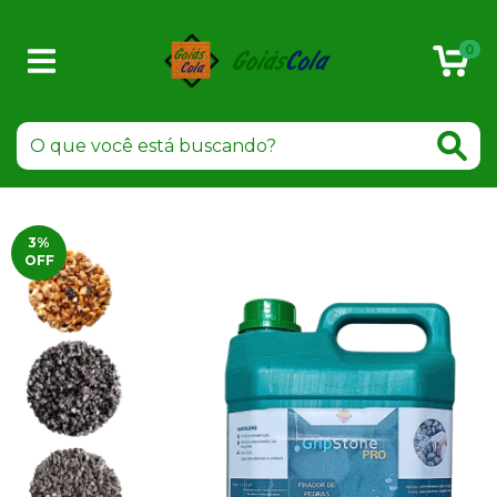
0
3
%
OFF