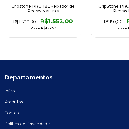
Gripstone PRO 18L - Fixador de
GripStone PRO 
Pedras Naturais
Pedras 
R$1.552,00
R$1.600,00
R$150,00
12
x de
R$157,93
12
x de
Departamentos
Início
Produtos
Contato
Política de Privacidade